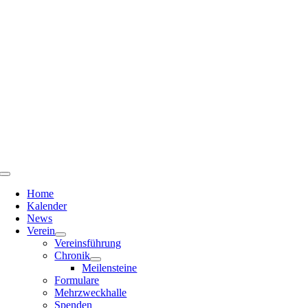
Zum
Inhalt
springen
Toggle
Navigation
Home
Kalender
News
Verein
Vereinsführung
Chronik
Meilensteine
Formulare
Mehrzweckhalle
Spenden