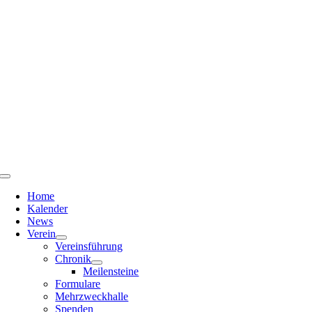
Zum
Inhalt
springen
Toggle
Navigation
Home
Kalender
News
Verein
Vereinsführung
Chronik
Meilensteine
Formulare
Mehrzweckhalle
Spenden