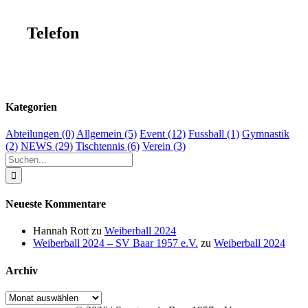
86674 Baar
Telefon
+49 8276 1475
Kategorien
Abteilungen
(0)
Allgemein
(5)
Event
(12)
Fussball
(1)
Gymnastik
(2)
NEWS
(29)
Tischtennis
(6)
Verein
(3)
Suche
nach:
Neueste Kommentare
Hannah Rott
zu
Weiberball 2024
Weiberball 2024 – SV Baar 1957 e.V.
zu
Weiberball 2024
Archiv
Archiv