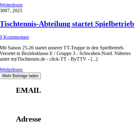
Weiterlesen
30
07, 2025
Tischtennis-Abteilung startet Spielbetrieb
0 Kommentare
Mit Saison 25-26 startet unserer TT-Truppe in den Spielbetrieb.
Verortet in Bezirksklasse E / Gruppe 3 - Schwaben-Nord. Näheres
unter myTischtennis.de - click-TT - ByTTV - [...]
Weiterlesen
Mehr Beiträge laden
EMAIL
home@sv-baar.de
Adresse
Sportverein Baar 1957 e. V.
Kirchweg 7