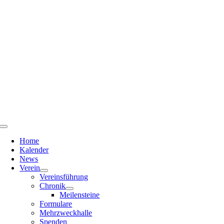
Zum
Inhalt
springen
Toggle
Navigation
Home
Kalender
News
Verein
Vereinsführung
Chronik
Meilensteine
Formulare
Mehrzweckhalle
Spenden